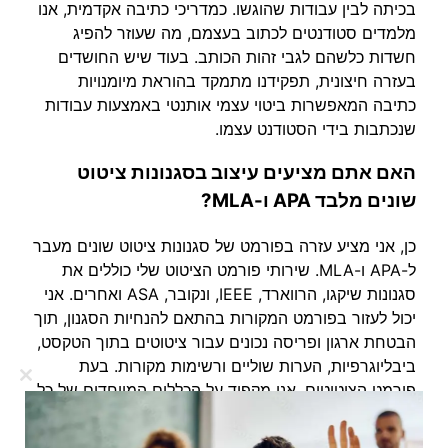
בכיתה לבין עבודות שהוגשו. כמדריכי כתיבה אקדמית, אנו
מלמדים סטודנטים לכתוב בעצמם, מה שעוזר להפיג
חשדות כלשהם לגבי זהות הכותב. בעוד שיש החושדים
בעזרה חיצונית, תפקידנו מתמקד בהוראת מיומנויות
כתיבה המאפשרות ביטוי עצמי אותנטי באמצעות עבודות
שנכתבות בידי הסטודנט עצמו.
האם אתם מציעים עיצוב בסגנונות ציטוט
שונים מלבד APA ו-MLA?
כן, אני מציע עזרה בפורמט של סגנונות ציטוט שונים מעבר
ל-APA ו-MLA. שירותי פורמט הציטוט שלי כוללים את
סגנונות שיקגו, הרווארד, IEEE, ונקובר, ASA ואחרים. אני
יכול לעזור בפורמט המקורות בהתאם להנחיות הסגנון, תוך
הבטחת ארגון ופריסה נכונים עבור ציטוטים בתוך הטקסט,
ביבליוגרפיות, הערות שוליים ורשימות מקורות. בעת
Close
פורמט הציטוטים, אני מקפיד על הכללים המיוחדים של כל
this
סגנון בנוגע לרווחים, הזחה, אותיות נטויות וסימני פיסוק.
dule