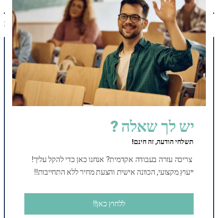
פברואר 2, 2025
תפריט
צור קשר
יש לך שאלה ?
moked100academy@gmail.com
תשלחי הודעה, זה חינם!
0585247755
צריכה עזרה בעבודה אקדמית? אנחנו כאן כדי להקל עליך!
ייעוץ מקצועי, הכוונה אישית והצעת מחיר ללא התחייבות!!
מדיה חברתית
Mail
WhatsApp
ללחוץ כאן!!