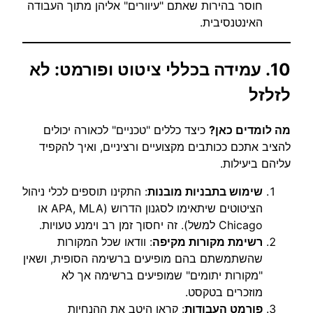
חוסר בהירות שאתם "עיוורים" אליהן מתוך העבודה
האינטנסיבית.
10. עמידה בכללי ציטוט ופורמט: לא
לזלזל
מה לומדים כאן?
כיצד כללים "טכניים" לכאורה יכולים
להציב אתכם ככותבים מקצועיים ורציניים, ואיך להקפיד
עליהם ביעילות.
שימוש בתבניות מובנות
: התקינו תוספים לכלי ניהול
הציטוטים שיתאימו לסגנון הדרוש (APA, MLA או
Chicago למשל). זה יחסוך זמן רב וימנע טעויות.
רשימת מקורות מקיפה
: וודאו שכל המקורות
שהשתמשתם בהם מופיעים ברשימה הסופית, ושאין
"מקורות יתומים" שמופיעים ברשימה אך לא
מוזכרים בטקסט.
פורמט העבודות
: קראו היטב את ההנחיות