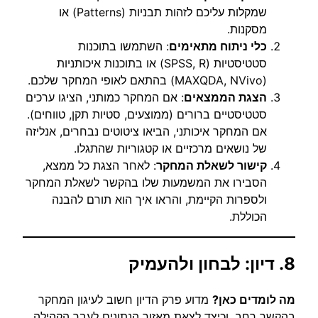
שמקלות עליכם לזהות תבניות (Patterns) או
מסקנות.
כלי ניתוח מתאימים
: השתמשו בתוכנות
סטטיסטיות (SPSS, R) או בתוכנות איכותניות
(MAXQDA, NVivo) בהתאם לאופי המחקר שלכם.
הצגת הממצאים
: אם המחקר כמותני, הציגו ערכים
סטטיסטיים ברורים (ממוצעים, סטיות תקן, טווחים).
אם המחקר איכותני, הביאו ציטוטים נבחרים, אנליזה
של נושאים מרכזיים או קטגוריות שהתגלו.
קישור לשאלת המחקר
: לאחר הצגת כל ממצא,
הסבירו את המשמעות שלו בהקשר לשאלת המחקר
ולספרות הקיימת, והראו איך הוא תורם להבנה
הכוללת.
8. דיון: לבחון ולהעמיק
מה לומדים כאן?
מדוע פרק הדיון חשוב לעיגון המחקר
בהקשר רחב, וכיצד לצאת מאזור הנתונים לעבר הקהילה