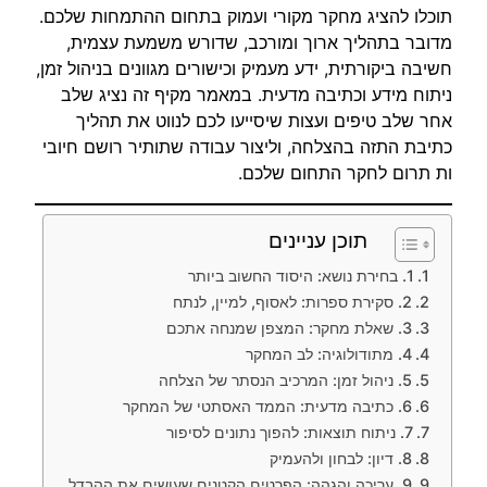
תוכלו להציג מחקר מקורי ועמוק בתחום ההתמחות שלכם.
מדובר בתהליך ארוך ומורכב, שדורש משמעת עצמית,
חשיבה ביקורתית, ידע מעמיק וכישורים מגוונים בניהול זמן,
ניתוח מידע וכתיבה מדעית. במאמר מקיף זה נציג שלב
אחר שלב טיפים ועצות שיסייעו לכם לנווט את תהליך
כתיבת התזה בהצלחה, וליצור עבודה שתותיר רושם חיובי
ות תרום לחקר התחום שלכם.
תוכן עניינים
1. בחירת נושא: היסוד החשוב ביותר
2. סקירת ספרות: לאסוף, למיין, לנתח
3. שאלת מחקר: המצפן שמנחה אתכם
4. מתודולוגיה: לב המחקר
5. ניהול זמן: המרכיב הנסתר של הצלחה
6. כתיבה מדעית: הממד האסתטי של המחקר
7. ניתוח תוצאות: להפוך נתונים לסיפור
8. דיון: לבחון ולהעמיק
9. עריכה והגהה: הפרטים הקטנים שעושים את ההבדל