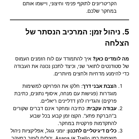
הקריטריונים לתוקף פנימי וחיצוני, ויישמו אותם
במחקר שלכם.
5. ניהול זמן: המרכיב הנסתר של
הצלחה
מה לומדים כאן?
איך להתמודד עם לוח הזמנים העמוס
של סטודנטים לתואר שני, וכיצד לתכנן נכונה את העבודה
כדי להימנע מדחיות ולחצים מיותרים.
הצבת אבני דרך
: חלקו את הפרויקט למשימות
מוגדרות (פגישות עם מנחה, איסוף נתונים, כתיבת
פרקים) והגדירו להן דדליינים ריאליים.
עבודה עקבית
: כתיבה ומחקר אינם דברים שקורים
ב"הברקת פתע". הקצו זמן קבוע בכל שבוע
להתקדמות פרקטית במחקר.
כלים דיגיטליים לתכנון
: יומני גוגל, אפליקציות ניהול
משימות כמו Trello או Asana, יכולים לעזור במעקב