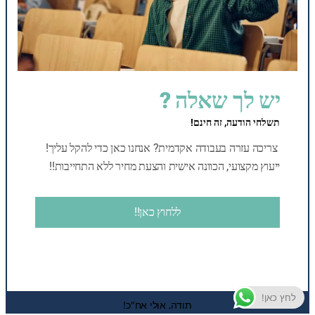
תפריט
צור קשר
יש לך שאלה ?
moked100academy@gmail.com
תשלחי הודעה, זה חינם!
0585247755
צריכה עזרה בעבודה אקדמית? אנחנו כאן כדי להקל עליך!
ייעוץ מקצועי, הכוונה אישית והצעת מחיר ללא התחייבות!!
מדיה חברתית
Mail
WhatsApp
ללחוץ כאן!!
אקדמיקהלפ – עזרה אקדמית
© 2024
לחץ כאן!
תודה, אולי אח"כ!