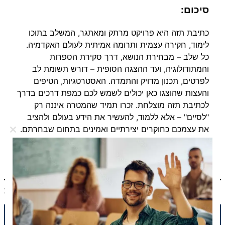
סיכום:
כתיבת תזה היא פרויקט מרתק ומאתגר, המשלב בתוכו
לימוד, חקירה עצמית ותרומה אמיתית לעולם האקדמיה.
כל שלב – מבחירת הנושא, דרך סקירת הספרות
והמתודולוגיה, ועד ההצגה הסופית – דורש תשומת לב
לפרטים, תכנון מדויק והתמדה. האסטרטגיות, הטיפים
והעצות שהוצגו כאן יכולים לשמש לכם כמפת דרכים בדרך
לכתיבת תזה מוצלחת. זכרו תמיד שהמטרה איננה רק
"לסיים" – אלא ללמוד, להעשיר את הידע בעולם ולהציב
את עצמכם כחוקרים יצירתיים ואמינים בתחום שבחרתם.
Close
this
בהצלחה בכתיבת התזה שלכם!
dule
פברואר 2, 2025