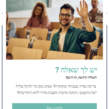
פברואר 22, 2025
תפריט
צור קשר
יש לך שאלה ?
moked100academy@gmail.com
תשלחי הודעה, זה חינם!
0585247755
צריכה עזרה בעבודה אקדמית? אנחנו כאן כדי להקל עליך!
ייעוץ מקצועי, הכוונה אישית והצעת מחיר ללא התחייבות!!
מדיה חברתית
Mail
WhatsApp
ללחוץ כאן!!