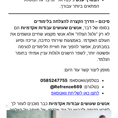
המתאים ביותר עבורך.
סיכום – הדרך הקצרה להצלחה בלימודים
בסופו של דבר,
אנשים שעושים עבודות אקדמיות
הם
לא רק "גלגל הצלה" אלא אנשי מקצוע שחיים ונושמים את
העולם האקדמי. באמצעות שירותי כתיבה, עריכה וסיוע
במבחנים, אפשר להפוך את חוויית הלימודים לנעימה
ופשוטה יותר, לשפר הישגים ולגלות עניין אמיתי בחומר
הנלמד.
מוזמן ליצור קשר עוד היום:
בטלפון/וואטסאפ:
0585247755
בטלגרם:
Refrence669@
לחצו כאן לשליחת וואטסאפ
אנשים שעושים עבודות אקדמיות
כבר מוכנים לעזור לך
לפרוץ קדימה ולכבוש כל יעד אקדמי. אל תוותר על הצלחה
Close
this
– פנה עכשיו וקבל את הסיוע המדויק ביותר לצרכים שלך!
dule