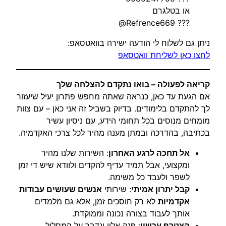
או בטלגרם
??? Refrence669@
ניתן גם לשלוח לי הודעה ישירה בוואטסאפ:
לחצו כאן לשליחת וואטסאפ
קריאה לפעולה – בואו נתקדם להצלחה שלך
אם הגעת עד כאן, כנראה שאתה מחפש פתרון יעיל שיעזור
לך להתקדם בלימודים. בדיוק בשביל זה אני כאן – עם צוות
מומחים מנוסים בכל תחומי הידע, עם ניסיון עשיר
בכתיבה, בהדרכה ובמתן מענה מהיר לכל צרכי האקדמיה.
אל תחכה לרגע האחרון
: השירות שלנו מהיר
ומקצועי, אבל תמיד עדיף להקדים ולוודא שיש די זמן
לשפר ולעבד כל משימה.
קבל יתרון אמיתי
: שירותי
אנשים שעושים עבודות
אקדמיות
לא רק חוסכים זמן, אלא גם מלמדים
אותך לעבוד בצורה נכונה וממוקדת.
הצטרף עכשיו
: פנה אליי ונדבר על המסלול